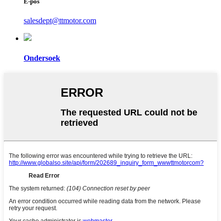
E-pos
salesdept@ttmotor.com
Ondersoek