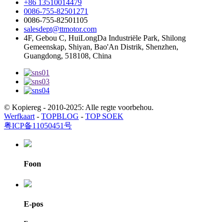
+86 13510014479
0086-755-82501271
0086-755-82501105
salesdept@ttmotor.com
4F, Gebou C, HuiLongDa Industriële Park, Shilong
Gemeenskap, Shiyan, Bao'An Distrik, Shenzhen,
Guangdong, 518108, China
© Kopiereg - 2010-2025: Alle regte voorbehou.
Werfkaart
-
TOPBLOG
-
TOP SOEK
粤ICP备11050451号
Foon
E-pos