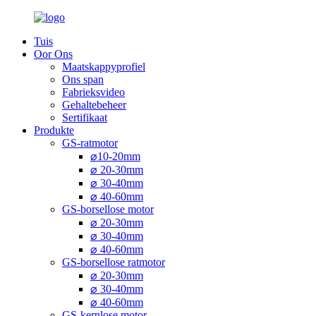
Tuis
Oor Ons
Maatskappyprofiel
Ons span
Fabrieksvideo
Gehaltebeheer
Sertifikaat
Produkte
GS-ratmotor
⌀10-20mm
⌀ 20-30mm
⌀ 30-40mm
⌀ 40-60mm
GS-borsellose motor
⌀ 20-30mm
⌀ 30-40mm
⌀ 40-60mm
GS-borsellose ratmotor
⌀ 20-30mm
⌀ 30-40mm
⌀ 40-60mm
GS-kernlose motor