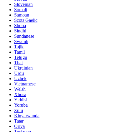
Slovenian
Somali
Samoan
Scots Gaelic
Shona
Sindhi
Sundanese
Swahili
Tajik
Tamil
Telugu
Thai
Ukrainian
Urdu
Uzbek
Vietnamese
Welsh
Xhosa
Yiddish
Yoruba
Zulu
Kinyarwanda
Tatar
Oriya
Turkmen