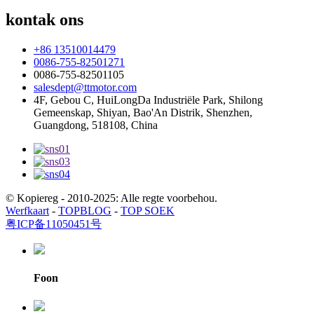
kontak ons
+86 13510014479
0086-755-82501271
0086-755-82501105
salesdept@ttmotor.com
4F, Gebou C, HuiLongDa Industriële Park, Shilong
Gemeenskap, Shiyan, Bao'An Distrik, Shenzhen,
Guangdong, 518108, China
© Kopiereg - 2010-2025: Alle regte voorbehou.
Werfkaart
-
TOPBLOG
-
TOP SOEK
粤ICP备11050451号
Foon