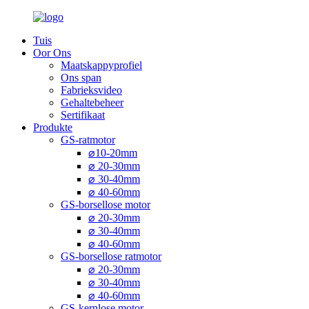
Tuis
Oor Ons
Maatskappyprofiel
Ons span
Fabrieksvideo
Gehaltebeheer
Sertifikaat
Produkte
GS-ratmotor
⌀10-20mm
⌀ 20-30mm
⌀ 30-40mm
⌀ 40-60mm
GS-borsellose motor
⌀ 20-30mm
⌀ 30-40mm
⌀ 40-60mm
GS-borsellose ratmotor
⌀ 20-30mm
⌀ 30-40mm
⌀ 40-60mm
GS-kernlose motor