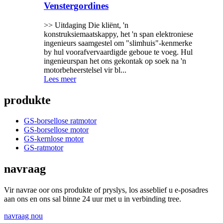
Venstergordines
>> Uitdaging Die kliënt, 'n
konstruksiemaatskappy, het 'n span elektroniese
ingenieurs saamgestel om "slimhuis"-kenmerke
by hul voorafvervaardigde geboue te voeg. Hul
ingenieurspan het ons gekontak op soek na 'n
motorbeheerstelsel vir bl...
Lees meer
produkte
GS-borsellose ratmotor
GS-borsellose motor
GS-kernlose motor
GS-ratmotor
navraag
Vir navrae oor ons produkte of pryslys, los asseblief u e-posadres
aan ons en ons sal binne 24 uur met u in verbinding tree.
navraag nou