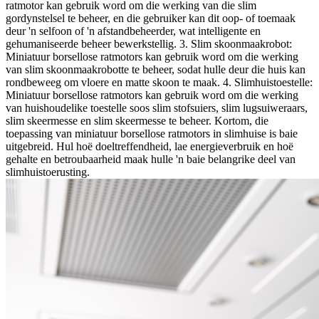
ratmotor kan gebruik word om die werking van die slim
gordynstelsel te beheer, en die gebruiker kan dit oop- of toemaak
deur 'n selfoon of 'n afstandbeheerder, wat intelligente en
gehumaniseerde beheer bewerkstellig. 3. Slim skoonmaakrobot:
Miniatuur borsellose ratmotors kan gebruik word om die werking
van slim skoonmaakrobotte te beheer, sodat hulle deur die huis kan
rondbeweeg om vloere en matte skoon te maak. 4. Slimhuistoestelle:
Miniatuur borsellose ratmotors kan gebruik word om die werking
van huishoudelike toestelle soos slim stofsuiers, slim lugsuiweraars,
slim skeermesse en slim skeermesse te beheer. Kortom, die
toepassing van miniatuur borsellose ratmotors in slimhuise is baie
uitgebreid. Hul hoë doeltreffendheid, lae energieverbruik en hoë
gehalte en betroubaarheid maak hulle 'n baie belangrike deel van
slimhuistoerusting.