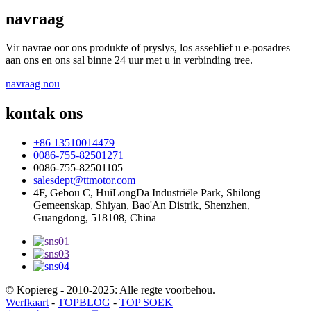
navraag
Vir navrae oor ons produkte of pryslys, los asseblief u e-posadres
aan ons en ons sal binne 24 uur met u in verbinding tree.
navraag nou
kontak ons
+86 13510014479
0086-755-82501271
0086-755-82501105
salesdept@ttmotor.com
4F, Gebou C, HuiLongDa Industriële Park, Shilong
Gemeenskap, Shiyan, Bao'An Distrik, Shenzhen,
Guangdong, 518108, China
© Kopiereg - 2010-2025: Alle regte voorbehou.
Werfkaart
-
TOPBLOG
-
TOP SOEK