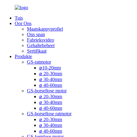
Tuis
Oor Ons
Maatskappyprofiel
Ons span
Fabrieksvideo
Gehaltebeheer
Sertifikaat
Produkte
GS-ratmotor
⌀10-20mm
⌀ 20-30mm
⌀ 30-40mm
⌀ 40-60mm
GS-borsellose motor
⌀ 20-30mm
⌀ 30-40mm
⌀ 40-60mm
GS-borsellose ratmotor
⌀ 20-30mm
⌀ 30-40mm
⌀ 40-60mm
GS-kernlose motor