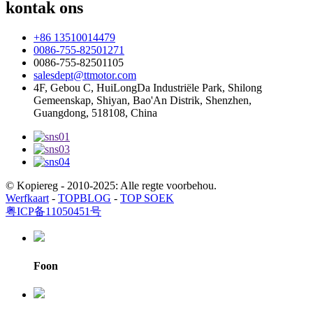
kontak ons
+86 13510014479
0086-755-82501271
0086-755-82501105
salesdept@ttmotor.com
4F, Gebou C, HuiLongDa Industriële Park, Shilong
Gemeenskap, Shiyan, Bao'An Distrik, Shenzhen,
Guangdong, 518108, China
© Kopiereg - 2010-2025: Alle regte voorbehou.
Werfkaart
-
TOPBLOG
-
TOP SOEK
粤ICP备11050451号
Foon