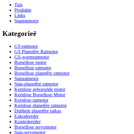
Tuis
Produkte
Links
Stapratmotor
Kategorieë
GS-ratmotor
GS Planetêre Ratmotor
GS-wurmratmotor
Borsellose motor
Borsellose ratmotor
Borsellose planetêre ratmotor
Stapratmotor
Stap-planetêre ratmotor
Kernlose geborselde motor
Kernlose Borsellose Motor
Kernlose ratmotor
Kernlose planetêre ratmotor
Dubbele planetêre ratkas
Enkodeerder
Kontroleerder
Borsellose servomotor
Stap-servomotor