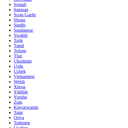
Somali
Samoan
Scots Gaelic
Shona
Sindhi
Sundanese
Swahili
Tajik
Tamil
Telugu
Thai
Ukrainian
Urdu
Uzbek
Vietnamese
Welsh
Xhosa
Yiddish
Yoruba
Zulu
Kinyarwanda
Tatar
Oriya
Turkmen
Uyghur